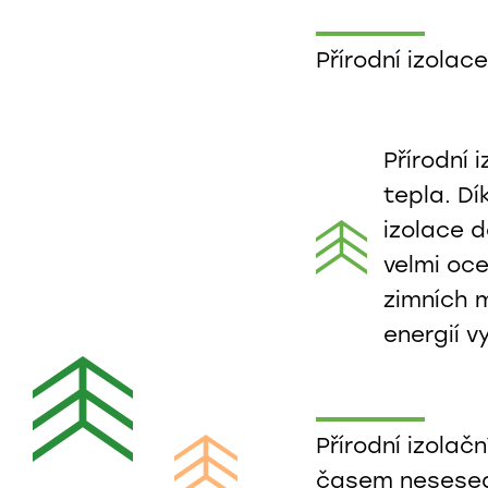
Přírodní izolac
Přírodní
tepla. D
izolace d
velmi oce
zimních m
energií v
Přírodní izolač
časem nesesedaj