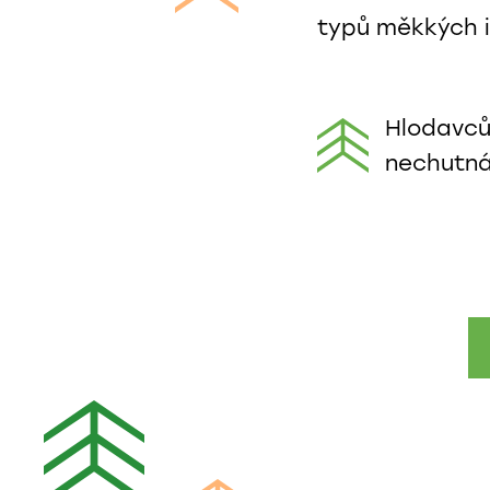
typů měkkých i
Hlodavců
nechutná