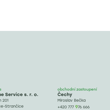
a
obchodní zastoupení
 Service s. r. o.
Čechy
 201
Miroslav Bečka
ce-Strančice
9
+420 777
76 666