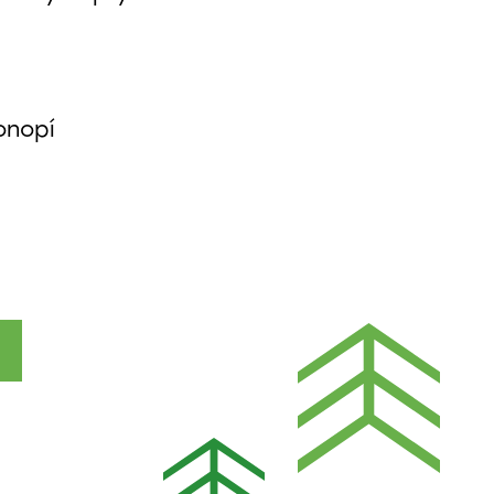
onopí