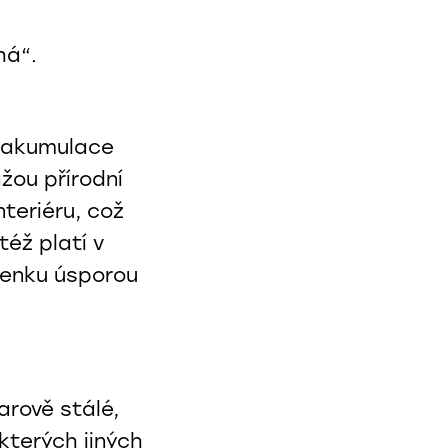
há“.
t akumulace
žou přírodní
teriéru, což
též platí v
ěženku úsporou
arově stálé,
kterých jiných