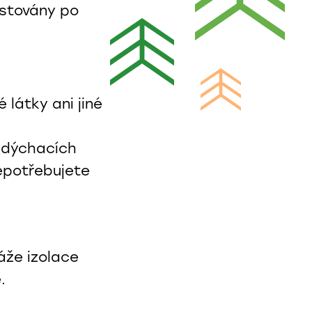
stovány po
 látky ani jiné
í dýchacích
nepotřebujete
káže izolace
.