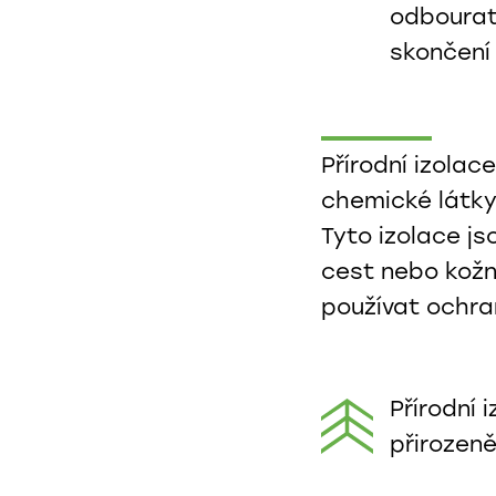
odbourat
skončení 
Přírodní izolac
chemické látky
Tyto izolace j
cest nebo kožní
používat ochr
Přírodní 
přirozeně