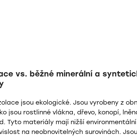
lace vs. běžné minerální a syntetic
ly
izolace jsou ekologické. Jsou vyrobeny z ob
ako jsou rostlinné vlákna, dřevo, konopí, lně
. Tyto materiály mají nižší environmentáln
ávislost na neobnovitelných surovinách. Jso