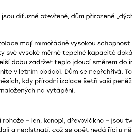
e jsou difuzně otevřené, dům přirozeně „dýc
 izolace mají mimořádně vysokou schopnos
íky své vysoké měrné tepelné kapacitě doká
elší dobu zadržet teplo jdoucí směrem do in
níte v letním období. Dům se nepřehřívá. To
ěsích, kdy přírodní izolace šetří vaší pen
ynaložených na vytápění.
ní rohože – len, konopí, dřevovlákno – jsou tv
í a neplstnatí, což se opět nedá říci u ně