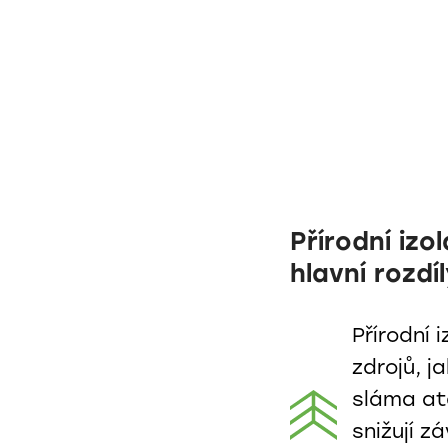
Přírodní izo
hlavní rozdí
Přírodní 
zdrojů, j
sláma atd
snižují z