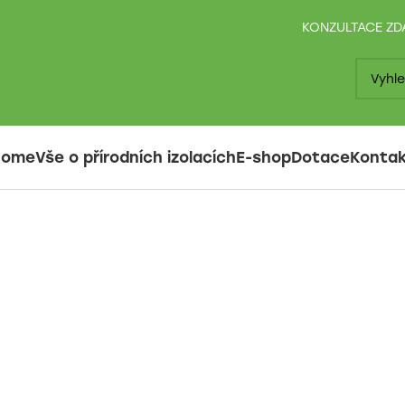
KONZULTACE Z
Home
Vše o přírodních izolacích
E-shop
Dotace
Konta