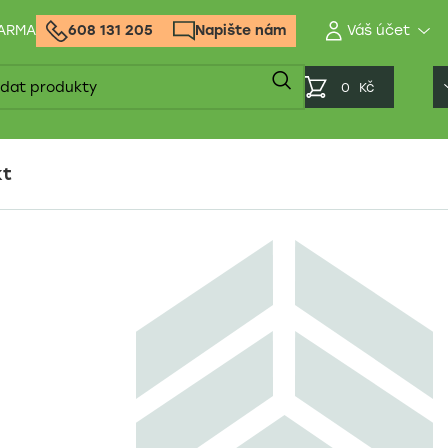
DARMA
608 131 205
Napište nám
0
Kč
kt