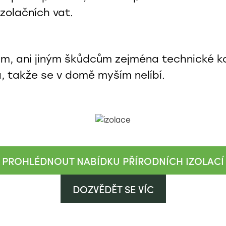
zolačních vat.
m, ani jiným škůdcům zejména technické k
, takže se v domě myším nelíbí.
PROHLÉDNOUT NABÍDKU PŘÍRODNÍCH IZOLACÍ
DOZVĚDĚT SE VÍC