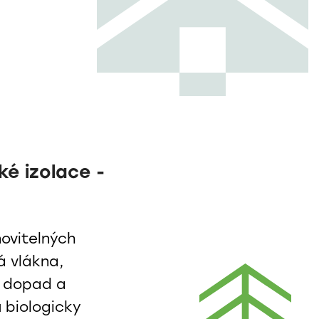
ké izolace -
novitelných
ná vlákna,
í dopad a
u biologicky