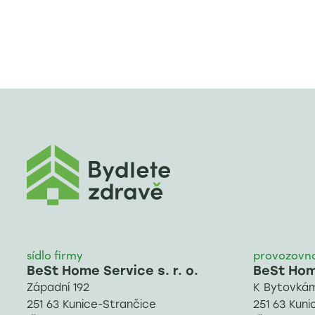
sídlo firmy
provozovn
BeSt Home Service s. r. o.
BeSt Home
Západní 192
K Bytovkám
251 63 Kunice-Strančice
251 63 Kuni