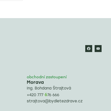
obchodní zastoupení
Morava
Ing. Bohdana Štrajtová
6
+420 777
76 666
strajtova@bydletezdrave.cz