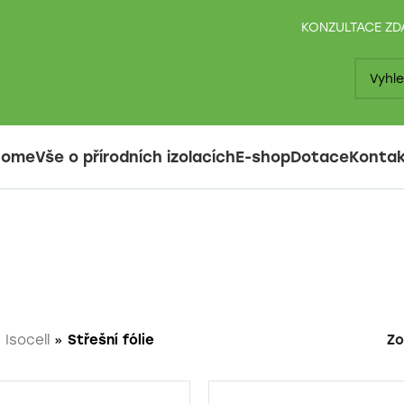
KONZULTACE Z
Home
Vše o přírodních izolacích
E-shop
Dotace
Konta
e Isocell
»
Střešní fólie
Zo