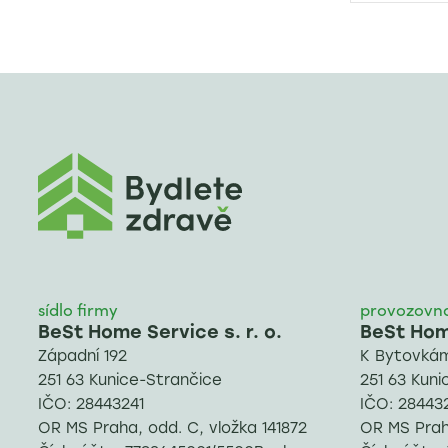
sídlo firmy
provozovn
BeSt Home Service s. r. o.
BeSt Home
Západní 192
K Bytovkám
251 63 Kunice-Strančice
251 63 Kuni
IČO: 28443241
IČO: 28443
OR MS Praha, odd. C, vložka 141872
OR MS Praha