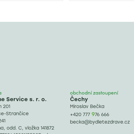
a
obchodní zastoupení
 Service s. r. o.
Čechy
 201
Miroslav Bečka
ce-Strančice
9
+420 777
76 666
241
becka@bydletezdrave.cz
, odd. C, vložka 141872