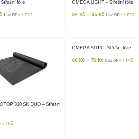
třešní fólie
OMEGA LIGHT – Střešní fólie
č
/
m2
34
Kč
–
35
Kč
/
m2
bez DPH
bez DPH
DETAIL
OMEGA SD10 – Střešní fólie
68
Kč
–
76
Kč
/
m2
bez DPH
DETAIL
OP 330 SK DUO – Střešní
/
m2
H