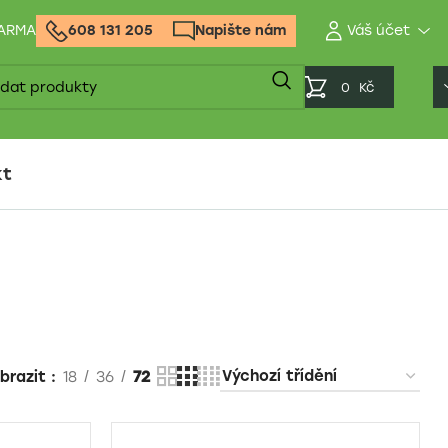
DARMA
608 131 205
Napište nám
0
Kč
kt
brazit
18
36
72