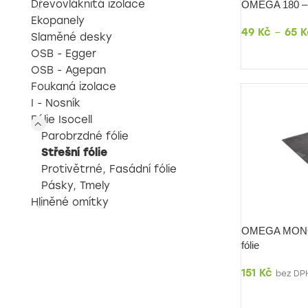
Dřevovláknitá izolace
OMEGA 180 – S
Ekopanely
49
Kč
–
65
K
Slaměné desky
OSB - Egger
DETAIL
OSB - Agepan
Foukaná izolace
I - Nosník
Fólie Isocell
Parobrzdné fólie
Střešní fólie
Protivětrné, Fasádní fólie
Pásky, Tmely
Hliněné omítky
OMEGA MONOT
fólie
151
Kč
bez DP
DETAIL