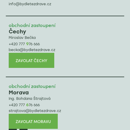
info@bydletezdrave.cz
obchodní zastoupení
Čechy
Miroslav Bečka
9
+420 777
76 666
becka@bydletezdrave.cz
ZAVOLAT ČECHY
obchodní zastoupení
Morava
Ing. Bohdana Štrajtová
6
+420 777
76 666
strajtova@bydletezdrave.cz
ZAVOLAT MORAVU