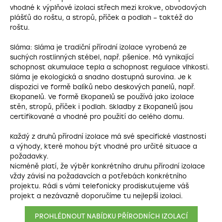
vhodné k výplňové izolaci střech mezi krokve, obvodových
plášťů do roštu, a stropů, příček a podlah – taktéž do
roštu.
Sláma: Sláma je tradiční přírodní izolace vyrobená ze
suchých rostlinných stébel, např. pšenice. Má vynikající
schopnost akumulace tepla a schopnost regulace vlhkosti.
Sláma je ekologická a snadno dostupná surovina. Je k
dispozici ve formě balíků nebo deskových panelů, např.
Ekopanelů. Ve formě Ekopanelů se používá jako izolace
stěn, stropů, příček i podlah. Skladby z Ekopanelů jsou
certifikované a vhodné pro použití do celého domu.
Každý z druhů přírodní izolace má své specifické vlastnosti
a výhody, které mohou být vhodné pro určité situace a
požadavk
Nicméně platí, že výběr konkrétního druhu přírodní izolace
vždy závisí na požadavcích a potřebách konkrétního
projektu. Rádi s vámi telefonicky prodiskutujeme váš
projekt a nezávazně doporučíme tu nejlepší izolaci.
PROHLÉDNOUT NABÍDKU PŘÍRODNÍCH IZOLACÍ