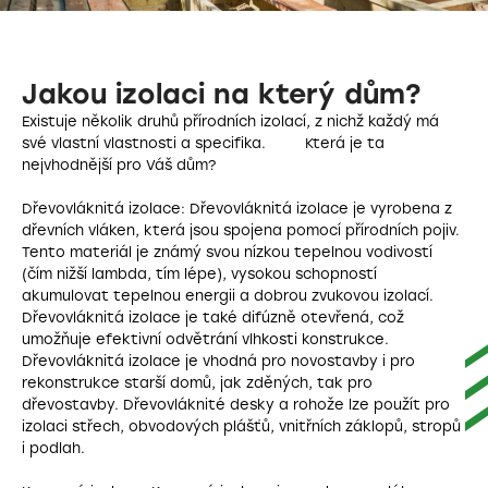
Jakou izolaci na který dům?
Existuje několik druhů přírodních izolací, z nichž každý má
své vlastní vlastnosti a specifika. Která je ta
nejvhodnější pro Váš dům?
Dřevovláknitá izolace: Dřevovláknitá izolace je vyrobena z
dřevních vláken, která jsou spojena pomocí přírodních pojiv.
Tento materiál je známý svou nízkou tepelnou vodivostí
(čím nižší lambda, tím lépe), vysokou schopností
akumulovat tepelnou energii a dobrou zvukovou izolací.
Dřevovláknitá izolace je také difúzně otevřená, což
umožňuje efektivní odvětrání vlhkosti konstrukce.
Dřevovláknitá izolace je vhodná pro novostavby i pro
rekonstrukce starší domů, jak zděných, tak pro
dřevostavby. Dřevovláknité desky a rohože lze použít pro
izolaci střech, obvodových plášťů, vnitřních záklopů, stropů
i podlah.