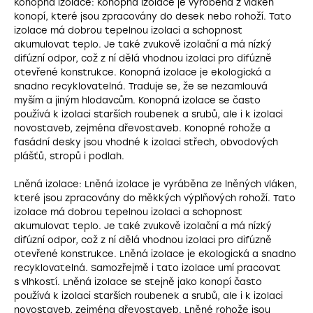
Konopná izolace: Konopná izolace je vyrobena z vláken
konopí, které jsou zpracovány do desek nebo rohoží. Tato
izolace má dobrou tepelnou izolaci a schopnost
akumulovat teplo. Je také zvukově izolační a má nízký
difúzní odpor, což z ní dělá vhodnou izolaci pro difúzně
otevřené konstrukce. Konopná izolace je ekologická a
snadno recyklovatelná. Traduje se, že se nezamlouvá
myším a jiným hlodavcům. Konopná izolace se často
používá k izolaci starších roubenek a srubů, ale i k izolaci
novostaveb, zejména dřevostaveb. Konopné rohože a
fasádní desky jsou vhodné k izolaci střech, obvodových
plášťů, stropů i podlah.
Lněná izolace: Lněná izolace je vyráběna ze lněných vláken,
které jsou zpracovány do měkkých výplňových rohoží. Tato
izolace má dobrou tepelnou izolaci a schopnost
akumulovat teplo. Je také zvukově izolační a má nízký
difúzní odpor, což z ní dělá vhodnou izolaci pro difúzně
otevřené konstrukce. Lněná izolace je ekologická a snadno
recyklovatelná. Samozřejmě i tato izolace umí pracovat
s vlhkostí. Lněná izolace se stejně jako konopí často
používá k izolaci starších roubenek a srubů, ale i k izolaci
novostaveb, zejména dřevostaveb. Lněné rohože jsou