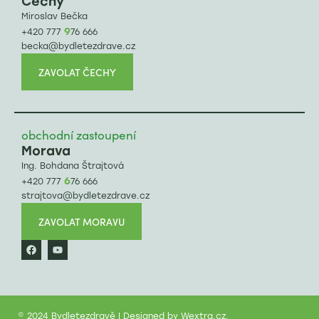
Čechy
Miroslav Bečka
9
+420 777
76 666
becka@bydletezdrave.cz
ZAVOLAT ČECHY
obchodní zastoupení
Morava
Ing. Bohdana Štrajtová
6
+420 777
76 666
strajtova@bydletezdrave.cz
ZAVOLAT MORAVU
© 2024 Bydletezdravě | Designed by
Wextra.cz
.