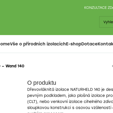
KONZULTACE Z
Home
Vše o přírodních izolacích
E-shop
Dotace
Konta
D – Wand 140
O produktu
Dřevovláknitá izolace NATURHELD 140 je des
pevným podkladem, jako plošná izolace pro
(CLT), nebo venkovní izolace cihelného zdi
sloupkovou konstrukci s osovou vzálenost