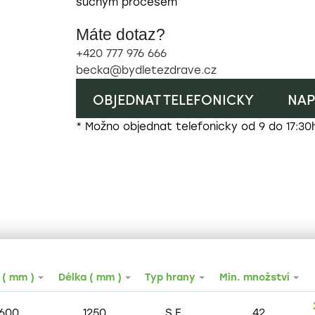
suchým procesem
Máte dotaz?
+420 777 976 666
becka@bydletezdrave.cz
OBJEDNAT TELEFONICKY
NAP
* Možno objednat telefonicky od 9 do 17:30
 ( mm )
Délka ( mm )
Typ hrany
Min. množství
600
1250
S.E.
42