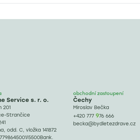
a
obchodní zastoupení
 Service s. r. o.
Čechy
 201
Miroslav Bečka
ce-Strančice
9
+420 777
76 666
241
becka@bydletezdrave.cz
, odd. C, vložka 141872
: 7798645001/5500Bank.