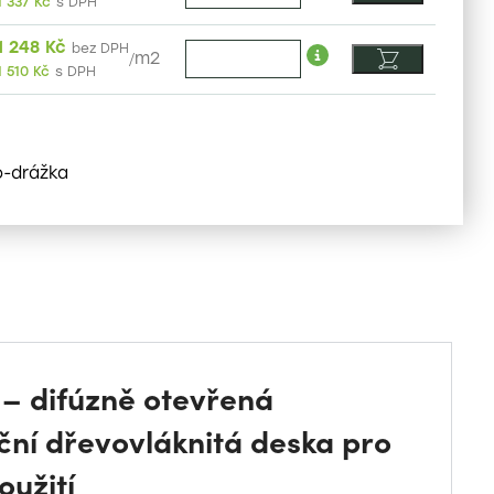
1 337
Kč
s DPH
1 248
Kč
bez DPH
/
m2
1 510
Kč
s DPH
o-drážka
– difúzně otevřená
ační dřevovláknitá deska pro
užití