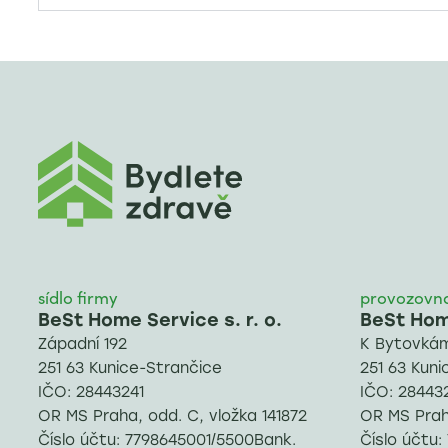
sídlo firmy
provozovn
BeSt Home Service s. r. o.
BeSt Home
Západní 192
K Bytovkám
251 63 Kunice-Strančice
251 63 Kuni
IČO: 28443241
IČO: 28443
OR MS Praha, odd. C, vložka 141872
OR MS Praha
Číslo účtu: 7798645001/5500Bank.
Číslo účtu