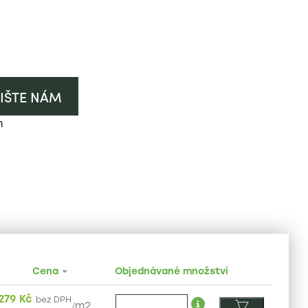
IŠTE NÁM
h
Cena
Objednávané množství
279
Kč
bez DPH
/
m2