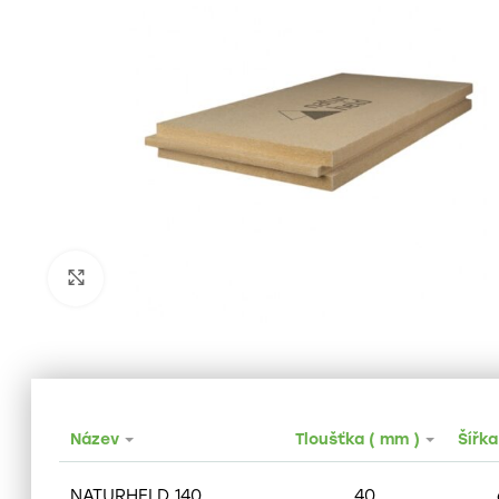
Zobrazit pro zvětšení
Název
Tloušťka ( mm )
Šířka
NATURHELD 140
40