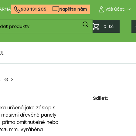
DARMA
608 131 205
Napište nám
0
Kč
kt
Sdílet:
ka určená jako záklop s
 masivní dřevěné panely
va přímo omítnutelné nebo
i 625 mm. Vyráběna