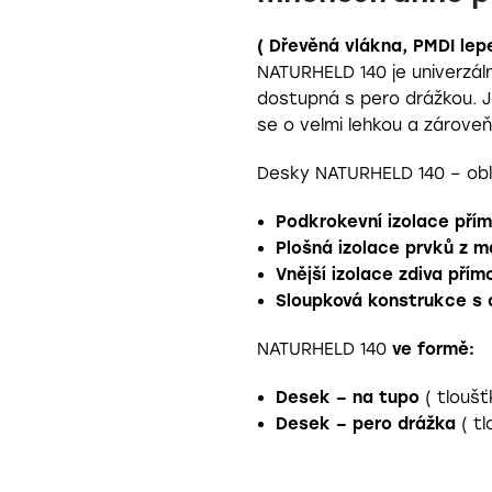
( Dřevěná vlákna, PMDI lepen
NATURHELD 140 je univerzáln
dostupná s pero drážkou. J
se o velmi lehkou a zároveň
Desky NATURHELD 140 – obla
Podkrokevní izolace pří
Plošná izolace prvků z m
Vnější izolace zdiva pří
Sloupková konstrukce s 
NATURHELD 140
ve formě:
Desek – na tupo
( tlouš
Desek – pero drážka
( tl