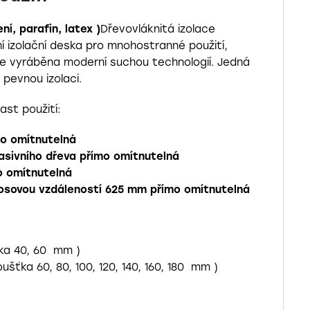
í, parafin, latex )
Dřevovláknitá izolace
í izolační deska pro mnohostranné použití,
e vyráběna moderní suchou technologií. Jedná
 pevnou izolaci.
st použití:
mo omítnutelná
asivního dřeva přímo omítnutelná
mo omítnutelná
osovou vzdáleností 625 mm přímo omítnutelná
ťka 40, 60 mm )
oušťka 60, 80, 100, 120, 140, 160, 180 mm )