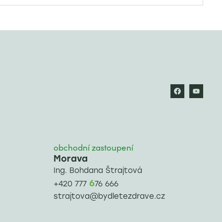
obchodní zastoupení
Morava
Ing. Bohdana Štrajtová
6
+420 777
76 666
strajtova@bydletezdrave.cz