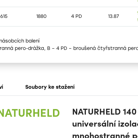
615
1880
4 PD
13.87
 násobcích balení
stranná pero-drážka, B – 4 PD – broušená čtyřstranná per
ví
Soubory ke stažení
e NATURHELD
NATURHELD 140 
universální izol
mnohostranné po