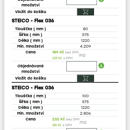
STEICO - Flex 036
80
575
1220
4.209
189
Kč
bez DPH
/
m2
229
Kč
s DPH
STEICO - Flex 036
100
575
1220
2.806
232
Kč
bez DPH
/
m2
281
Kč
s DPH