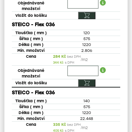
STEICO - Flex 036
120
575
1220
2.806
284
Kč
bez DPH
/
m2
344
Kč
s DPH
STEICO - Flex 036
140
575
1220
22.448
335
Kč
bez DPH
/
m2
405
Kč
s DPH