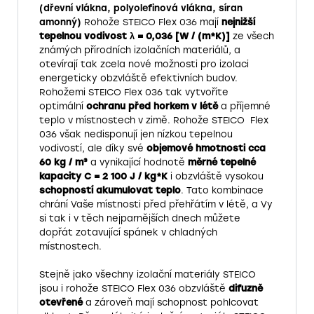
(dřevní vlákna, polyolefinová vlákna, síran
amonný)
Rohože STEICO Flex 036 mají
nejnižší
tepelnou vodivost λ = 0,036 [W / (m*K)]
ze všech
známých přírodních izolačních materiálů, a
otevírají tak zcela nové možnosti pro izolaci
energeticky obzvláště efektivních budov.
Rohožemi STEICO Flex 036 tak vytvoříte
optimální
ochranu před horkem v létě
a příjemné
teplo v místnostech v zimě. Rohože STEICO
Flex
036 však nedisponují jen nízkou tepelnou
vodivostí, ale díky své
objemové hmotnosti cca
60 kg / m³
a vynikající hodnotě
měrné tepelné
kapacity C = 2 100 J / kg*K
i obzvláště vysokou
schopností akumulovat teplo
. Tato kombinace
chrání Vaše místnosti před přehřátím v létě, a Vy
si tak i v těch nejparnějších dnech můžete
dopřát zotavující spánek v chladných
místnostech.
Stejně jako všechny izolační materiály STEICO
jsou i rohože STEICO Flex 036 obzvláště
difuzně
otevřené
a zároveň mají schopnost pohlcovat