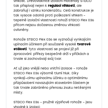
vlhkost. Dřevovláknité izolační materiály STEICO
tak přispívají nejen k
regulaci vlhkosti
, ale
zabraňují i vzniku kondenzátu. Celá konstrukce je
tak vysoce odolná proti poškození vlhkem –
tepelně izolační vlastnosti rohoží STEICO Flex 036
přitom nejsou dočasnou změnou vlhkosti
ovlivněny.
Rohože STEICO Flex 036 se vyznačují vynikajícím
upínacím účinkem při současně vysoké
tvarové
stálosti
. Tyto vlastnosti se projeví již při
zpracování: přířezy bezpečně drží v příčkách a
trvale si zachovávají svůj tvar.
Ať už jako vnější nebo vnitřní izolace – rohože
STEICO Flex 036 výborně tlumí hluk. Díky
vynikají¬címu upínacímu účinku a optimálnímu
přizpůsobení navazujícím stavebním částem je
tak trvale zabráněno přenosu zvuku netěsnými
místy.
STEICO Flex 036 – pružné výplňové rohože – jsou
vhodné k izolaci: