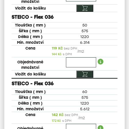
STEICO - Flex 036
50
575
1220
6.314
119
Kč
bez DPH
/
m2
144
Kč
s DPH
STEICO - Flex 036
60
575
1220
5.612
142
Kč
bez DPH
/
m2
172
Kč
s DPH