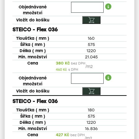
STEICO - Flex 036
160
575
1220
21.045
380
Kč
bez DPH
/
m2
460
Kč
s DPH
STEICO - Flex 036
180
575
1220
16.836
427
Kč
bez DPH
/
m2