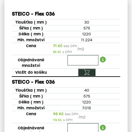
STEICO - Flex 036
30
575
1220
11.224
71
Kč
bez DPH
/
m2
86
Kč
s DPH
STEICO - Flex 036
40
575
1220
7.015
95
Kč
bez DPH
/
m2
115
Kč
s DPH