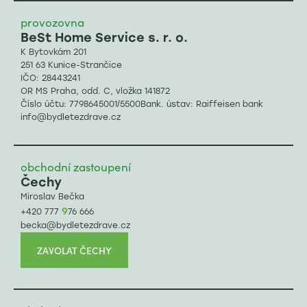
provozovna
BeSt Home Service s. r. o.
K Bytovkám 201
251 63 Kunice-Strančice
IČO: 28443241
OR MS Praha, odd. C, vložka 141872
Číslo účtu: 7798645001/5500Bank. ústav: Raiffeisen bank
info@bydletezdrave.cz
obchodní zastoupení
Čechy
Miroslav Bečka
9
+420 777
76 666
becka@bydletezdrave.cz
ZAVOLAT ČECHY