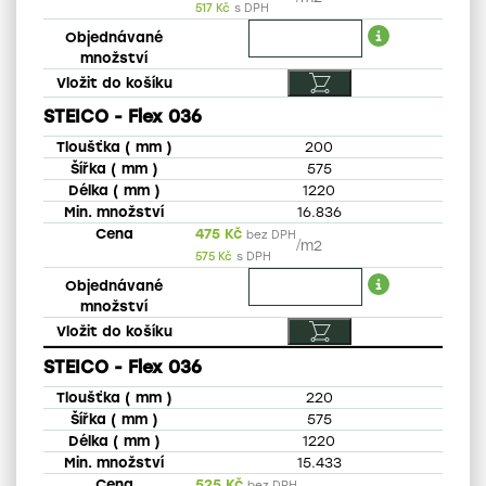
517
Kč
s DPH
STEICO - Flex 036
200
575
1220
16.836
475
Kč
bez DPH
/
m2
575
Kč
s DPH
STEICO - Flex 036
220
575
1220
15.433
525
Kč
bez DPH