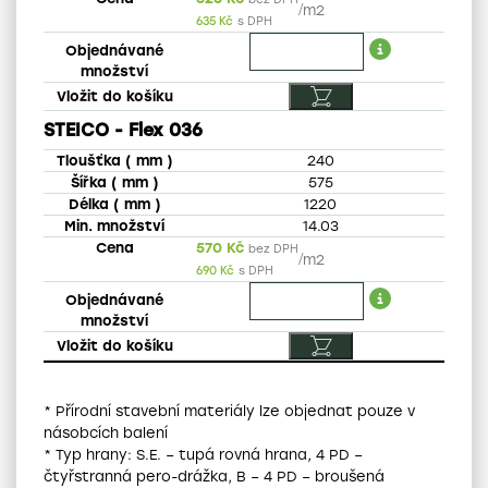
/
m2
635
Kč
s DPH
STEICO - Flex 036
240
575
1220
14.03
570
Kč
bez DPH
/
m2
690
Kč
s DPH
* Přírodní stavební materiály lze objednat pouze v
násobcích balení
* Typ hrany: S.E. – tupá rovná hrana, 4 PD –
čtyřstranná pero-drážka, B – 4 PD – broušená