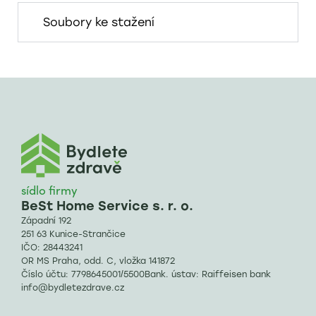
Soubory ke stažení
sídlo firmy
BeSt Home Service s. r. o.
Západní 192
251 63 Kunice-Strančice
IČO: 28443241
OR MS Praha, odd. C, vložka 141872
Číslo účtu: 7798645001/5500Bank. ústav: Raiffeisen bank
info@bydletezdrave.cz