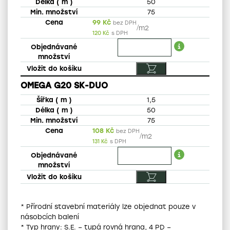
50
75
99
Kč
bez DPH
/
m2
120
Kč
s DPH
OMEGA G20 SK-DUO
1,5
50
75
108
Kč
bez DPH
/
m2
131
Kč
s DPH
* Přírodní stavební materiály lze objednat pouze v
násobcích balení
* Typ hrany: S.E. – tupá rovná hrana, 4 PD –