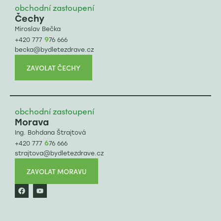
obchodní zastoupení
Čechy
Miroslav Bečka
9
+420 777
76 666
becka@bydletezdrave.cz
ZAVOLAT ČECHY
obchodní zastoupení
Morava
Ing. Bohdana Štrajtová
6
+420 777
76 666
strajtova@bydletezdrave.cz
ZAVOLAT MORAVU