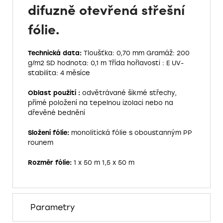
difuzně otevřená střešní
fólie.
Technická data:
Tloušťka: 0,70 mm
Gramáž: 200
g/m2
SD hodnota: 0,1 m
Třída hořlavosti : E
UV-
stabilita: 4 měsíce
Oblast použití :
odvětrávané šikmé střechy,
přímé položení na tepelnou izolaci nebo na
dřevěné bednění
Složení fólie:
monolitická fólie s oboustanným PP
rounem
Rozměr fólie:
1 x 50 m
1,5 x 50 m
Parametry