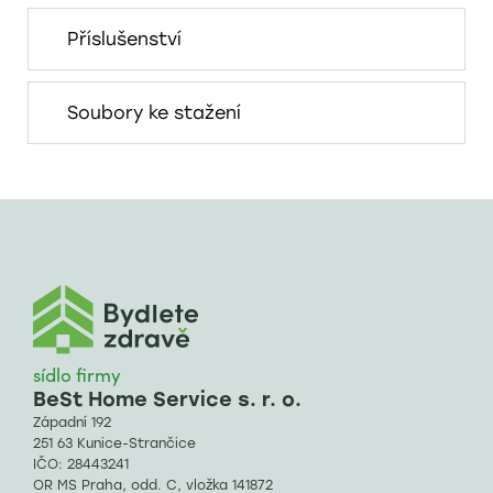
Příslušenství
Soubory ke stažení
sídlo firmy
BeSt Home Service s. r. o.
Západní 192
251 63 Kunice-Strančice
IČO: 28443241
OR MS Praha, odd. C, vložka 141872