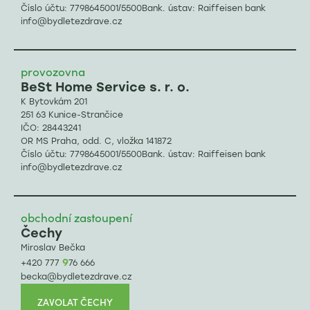
Číslo účtu: 7798645001/5500Bank. ústav: Raiffeisen bank
info@bydletezdrave.cz
provozovna
BeSt Home Service s. r. o.
K Bytovkám 201
251 63 Kunice-Strančice
IČO: 28443241
OR MS Praha, odd. C, vložka 141872
Číslo účtu: 7798645001/5500Bank. ústav: Raiffeisen bank
info@bydletezdrave.cz
obchodní zastoupení
Čechy
Miroslav Bečka
9
+420 777
76 666
becka@bydletezdrave.cz
ZAVOLAT ČECHY