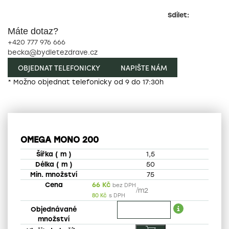
Sdílet:
Máte dotaz?
+420 777 976 666
becka@bydletezdrave.cz
OBJEDNAT TELEFONICKY
NAPIŠTE NÁM
* Možno objednat telefonicky od 9 do 17:30h
OMEGA MONO 200
1,5
50
75
66
Kč
bez DPH
/
m2
80
Kč
s DPH