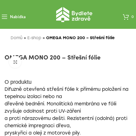
Nabídka
0
Domů
»
E-shop
»
OMEGA MONO 200 – Střešní fólie
OMEGA MONO 200 – Střešní fólie
Zobrazit pro zvětšení
O produktu
Difuzně otevřená střešní fólie k přímému položení na
tepelnou izolaci nebo na
dřevěné bednění. Monolitická membrána ve fólii
zvyšuje odolnost proti UV-záření
a proti nárazovému dešti. Rezistentní (odolná) proti
chemické impregnaci dřeva,
pryskyřici a oleji z motorové pily.