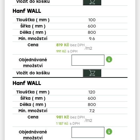
Hanf WALL
100
600
800
9.6
819
Kč
bez DPH
/
m2
991
Kč
s DPH
Hanf WALL
120
600
800
7.2
981
Kč
bez DPH
/
m2
1 187
Kč
s DPH