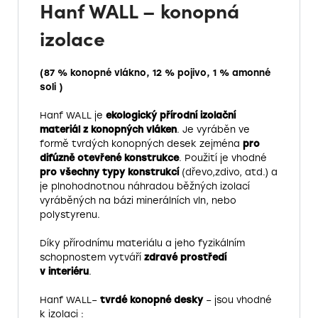
Hanf WALL – konopná
izolace
(87 % konopné vlákno, 12 % pojivo, 1 % amonné
soli )
Hanf WALL je
ekologický přírodní izolační
materiál z konopných vláken
.
Je vyráběn ve
formě tvrdých konopných desek zejména
pro
difúzně otevřené konstrukce
.
Použití je vhodné
pro všechny typy konstrukcí
(dřevo,zdivo, atd.) a
je plnohodnotnou náhradou běžných izolací
vyráběných na bázi
minerálních vln, nebo
polystyrenu.
Díky přírodnímu materiálu a jeho fyzikálním
schopnostem vytváří
zdravé prostředí
v interiéru
.
Hanf WALL–
tvrdé konopné desky
– jsou vhodné
k izolaci :