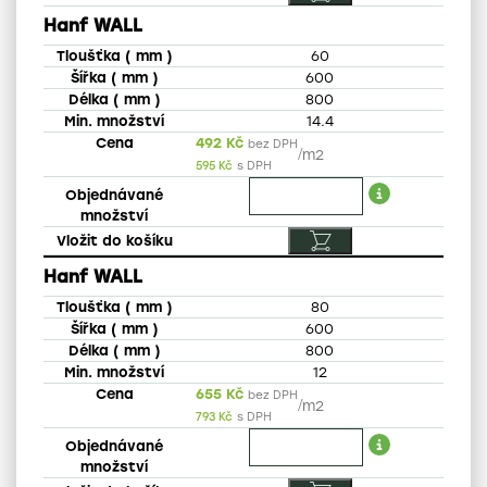
Hanf WALL
60
600
800
14.4
492
Kč
bez DPH
/
m2
595
Kč
s DPH
Hanf WALL
80
600
800
12
655
Kč
bez DPH
/
m2
793
Kč
s DPH