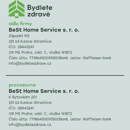
sídlo firmy
BeSt Home Service s. r. o.
Západní 192
251 63 Kunice-Strančice
IČO: 28443241
OR MS Praha, odd. C, vložka 141872
Číslo účtu: 7798645001/5500Bank. ústav: Raiffeisen bank
info@bydletezdrave.cz
provozovna
BeSt Home Service s. r. o.
K Bytovkám 201
251 63 Kunice-Strančice
IČO: 28443241
OR MS Praha, odd. C, vložka 141872
Číslo účtu: 7798645001/5500Bank. ústav: Raiffeisen bank
info@bydletezdrave.cz