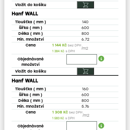
Hanf WALL
140
600
800
6.72
1 144
Kč
bez DPH
/
m2
1 384
Kč
s DPH
Hanf WALL
160
600
800
5.76
1 308
Kč
bez DPH
/
m2
1 583
Kč
s DPH