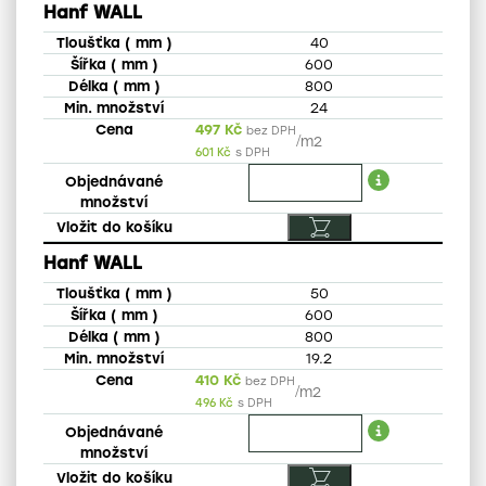
Hanf WALL
40
600
800
24
497
Kč
bez DPH
/
m2
601
Kč
s DPH
Hanf WALL
50
600
800
19.2
410
Kč
bez DPH
/
m2
496
Kč
s DPH