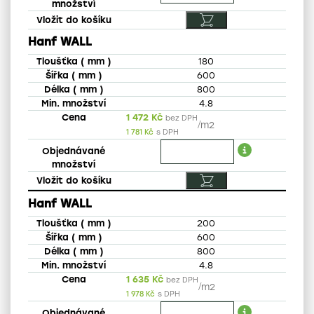
Hanf WALL
180
600
800
4.8
1 472
Kč
bez DPH
/
m2
1 781
Kč
s DPH
Hanf WALL
200
600
800
4.8
1 635
Kč
bez DPH
/
m2
1 978
Kč
s DPH