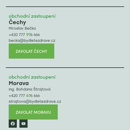
obchodní zastoupení
Čechy
Miroslav Bečka
9
+420 777
76 666
becka@bydletezdrave.cz
ZAVOLAT ČECHY
obchodní zastoupení
Morava
Ing. Bohdana Štrajtová
6
+420 777
76 666
strajtova@bydletezdrave.cz
ZAVOLAT MORAVU