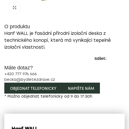
Zobrazit pro zvětšení
O produktu
Hanf WALL je fasádní přírodní izolační deska z
technického konopí, která má vynikající tepelně
izolační vlastnosti.
Sdílet:
Máte dotaz?
+420 777 976 666
becka@bydletezdrave.cz
OBJEDNAT TELEFONICKY
NAPIŠTE NÁM
* Možno objednat telefonicky od 9 do 17:30h
Hanf WALL