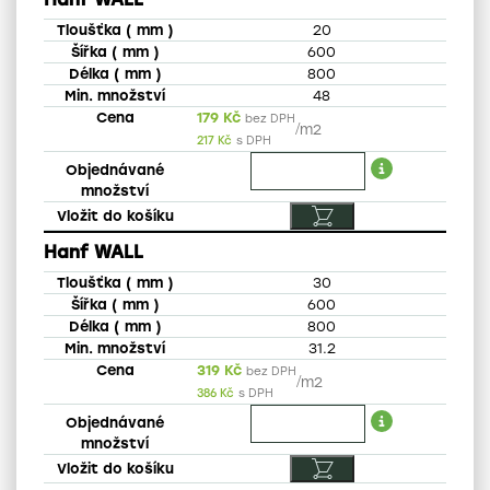
20
600
800
48
179
Kč
bez DPH
/
m2
217
Kč
s DPH
Hanf WALL
30
600
800
31.2
319
Kč
bez DPH
/
m2
386
Kč
s DPH