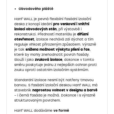
Obvodového pláště
Hanf WALL je pevná flexibilní fasádní izolační
deska z konopí ideální
pro venkovní i vnitřní
izolaci obvodových stěn
,
při výstavbě i
rekonstrukci. Předností materiálu je
difúzní
otevřenost
, izolace nechává zdi dýchat a tím
reguluje vlhkost
přirozeným způsobem. Výrazně
je tak
snížena možnost výskytu plísní a řas
,
které by mohly znehodnotit povrch fasády.
Slouží
i jako
zvuková izolace
, dokonce v tomto
směru poskytuje jednu z nejlepších ochran proti
zvuku oproti ostatním izolačním systémům.
Standardní izolace nesmí být natřeny tmavou
barvou. S fasádní izolační deskou Hanf WALL má
stavebník
naprostou volnost v designu a barvě
– i černá fasáda je možná.
Dokonce i s výrazně
strukturovaným povrchem.
Hanf WALL dodáváme
ve formě