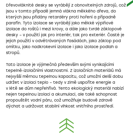
Dřevovláknité desky se vyrábějí z obnovitelných zdrojů, což
jsou v tomto případě jemná vlákna měkkého dřeva, do
kterých jsou přidány retardéry proti hoření a případně
parafín. Tyto izolace se vyrábějí jako měkké výplňové
izolace do roštů i mezi krovy, a dále jako tvrdé záklopové
desky – v použití jak pro interiér, tak pro exteriér. Časté je
jejich použití v odvětrávaných fasádách, jako záklop pod
omítku, jako nadkrokevní izolace i jako izolace podlah a
stropů.
Tato izolace je výjimečná především svými vynikajícími
tepelně-izolačními vlastnostmi. Z izolačních materiálů má
nejvyšší měrnou tepelnou kapacitu, což umožní delší dobu
udržet v izolaci teplo – tedy v zimě uspoříte energie a
v létě se dům nepřehřívá. Tento ekologický materiál nabízí
nejen tepelnou izolaci a akumulaci, ale také schopnost
propouštět vodní páru, což umožňuje budově zdravě
dýchat a udržovat stabilní vlhkost vnitřního prostředí.