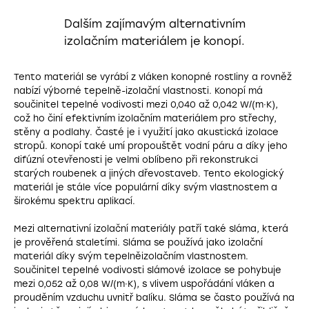
Dalším zajímavým alternativním
izolačním materiálem je konopí.
Tento materiál se vyrábí z vláken konopné rostliny a rovněž
nabízí výborné tepelně-izolační vlastnosti. Konopí má
součinitel tepelné vodivosti mezi 0,040 až 0,042 W/(m·K),
což ho činí efektivním izolačním materiálem pro střechy,
stěny a podlahy. Časté je i využití jako akustická izolace
stropů. Konopí také umí propouštět vodní páru a díky jeho
difúzní otevřenosti je velmi oblíbeno při rekonstrukci
starých roubenek a jiných dřevostaveb. Tento ekologický
materiál je stále více populární díky svým vlastnostem a
širokému spektru aplikací.
Mezi alternativní izolační materiály patří také sláma, která
je prověřená staletími. Sláma se používá jako izolační
materiál díky svým tepelněizolačním vlastnostem.
Součinitel tepelné vodivosti slámové izolace se pohybuje
mezi 0,052 až 0,08 W/(m·K), s vlivem uspořádání vláken a
prouděním vzduchu uvnitř balíku. Sláma se často používá na