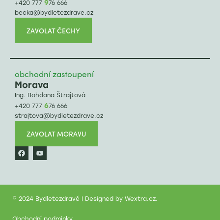
9
+420 777
76 666
becka@bydletezdrave.cz
ZAVOLAT ČECHY
obchodní zastoupení
Morava
Ing. Bohdana Štrajtová
6
+420 777
76 666
strajtova@bydletezdrave.cz
ZAVOLAT MORAVU
© 2024 Bydletezdravě | Designed by
Wextra.cz
.
Obchodní podmínky