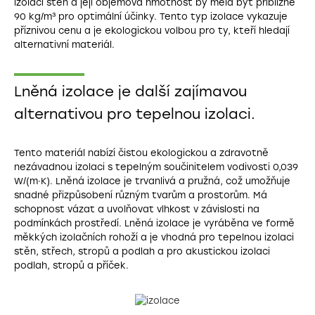
izolaci stěn a její objemová hmotnost by měla být přibližně
90 kg/m³ pro optimální účinky. Tento typ izolace vykazuje
příznivou cenu a je ekologickou volbou pro ty, kteří hledají
alternativní materiál.
Lněná izolace je další zajímavou
alternativou pro tepelnou izolaci.
Tento materiál nabízí čistou ekologickou a zdravotně
nezávadnou izolaci s tepelným součinitelem vodivosti 0,039
W/(m·K). Lněná izolace je trvanlivá a pružná, což umožňuje
snadné přizpůsobení různým tvarům a prostorům. Má
schopnost vázat a uvolňovat vlhkost v závislosti na
podmínkách prostředí. Lněná izolace je vyráběna ve formě
měkkých izolačních rohoží a je vhodná pro tepelnou izolaci
stěn, střech, stropů a podlah a pro akustickou izolaci
podlah, stropů a příček.