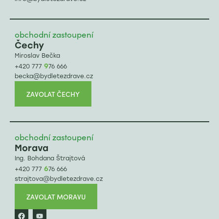
obchodní zastoupení
Čechy
Miroslav Bečka
9
+420 777
76 666
becka@bydletezdrave.cz
ZAVOLAT ČECHY
obchodní zastoupení
Morava
Ing. Bohdana Štrajtová
6
+420 777
76 666
strajtova@bydletezdrave.cz
ZAVOLAT MORAVU