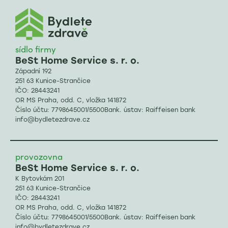
sídlo firmy
BeSt Home Service s. r. o.
Západní 192
251 63 Kunice-Strančice
IČO: 28443241
OR MS Praha, odd. C, vložka 141872
Číslo účtu: 7798645001/5500Bank. ústav: Raiffeisen bank
info@bydletezdrave.cz
provozovna
BeSt Home Service s. r. o.
K Bytovkám 201
251 63 Kunice-Strančice
IČO: 28443241
OR MS Praha, odd. C, vložka 141872
Číslo účtu: 7798645001/5500Bank. ústav: Raiffeisen bank
info@bydletezdrave.cz