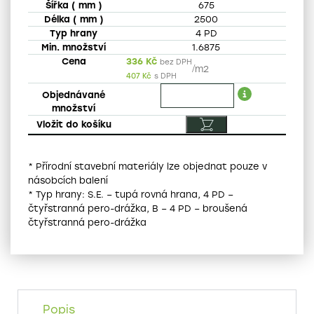
675
2500
4 PD
1.6875
336
Kč
bez DPH
/
m2
407
Kč
s DPH
* Přírodní stavební materiály lze objednat pouze v
násobcích balení
* Typ hrany: S.E. – tupá rovná hrana, 4 PD –
čtyřstranná pero-drážka, B – 4 PD – broušená
čtyřstranná pero-drážka
Popis