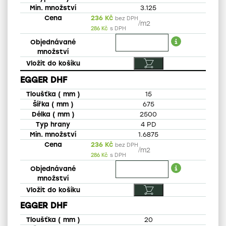
3.125
236
Kč
bez DPH
/
m2
286
Kč
s DPH
EGGER DHF
15
675
2500
4 PD
1.6875
236
Kč
bez DPH
/
m2
286
Kč
s DPH
EGGER DHF
20