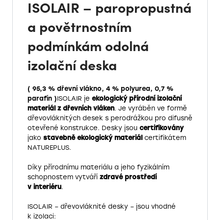
ISOLAIR – paropropustná
a povětrnostním
podmínkám odolná
izolační deska
( 95,3 % dřevní vlákno, 4 % polyurea, 0,7 %
parafín )
ISOLAIR je
ekologický přírodní izolační
materiál z dřevních vláken
. Je vyráběn ve formě
dřevovláknitých desek s perodrážkou pro difusně
otevřené konstrukce. Desky jsou
certifikovány
jako
stavebně ekologický materiál
certifikátem
NATUREPLUS.
Díky přírodnímu materiálu a jeho fyzikálním
schopnostem vytváří
zdravé prostředí
v interiéru
.
ISOLAIR – dřevovláknité desky – jsou vhodné
k izolaci: