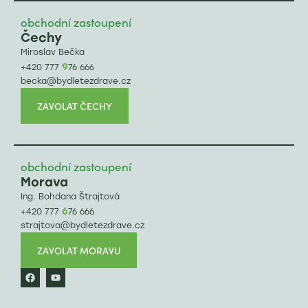
obchodní zastoupení
Čechy
Miroslav Bečka
9
+420 777
76 666
becka@bydletezdrave.cz
ZAVOLAT ČECHY
obchodní zastoupení
Morava
Ing. Bohdana Štrajtová
6
+420 777
76 666
strajtova@bydletezdrave.cz
ZAVOLAT MORAVU