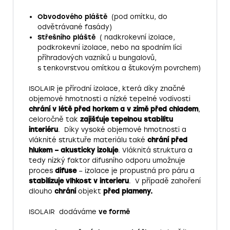
Obvodového pláště
(pod omítku, do
odvětrávané fasády)
Střešního pláště
( nadkrokevní izolace,
podkrokevní izolace, nebo na spodním líci
příhradových vazníků u bungalovů,
s tenkovrstvou omítkou a štukovým povrchem)
ISOLAIR je přírodní izolace, která díky značné
objemové hmotnosti a nízké tepelné vodivosti
chrání v létě před horkem a v zimě před chladem
,
celoročně tak
zajišťuje tepelnou stabilitu
interiéru
. Díky vysoké objemové hmotnosti a
vláknité struktuře materiálu také
chrání před
hlukem –
akusticky izoluje
. Vláknitá struktura a
tedy nízký faktor difusního odporu umožnuje
proces
difuse
– izolace je propustná pro páru a
stabilizuje vlhkost v interieru
. V případě zahoření
dlouho
chrání
objekt
před plameny.
ISOLAIR dodáváme
ve formě