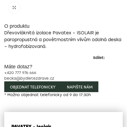
Zobrazit pro zvětšení
O produktu
Dřevovláknitá izolace Pavatex – ISOLAIR je
paropropustná a povětrnostním vlivům odolná deska
– hydrofobizovaná.
Sdílet:
Máte dotaz?
+420 777 976 666
becka@bydletezdrave.cz
OBJEDNAT TELEFONICKY
NAPIŠTE NÁM
* Možno objednat telefonicky od 9 do 17:30h
PAVATEX - Isolair