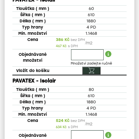
60
610
1880
4 PD
1.1468
386
Kč
bez DPH
/
m2
467
Kč
s DPH
PAVATEX - Isolair
80
610
1880
4 PD
1.1468
524
Kč
bez DPH
/
m2
634
Kč
s DPH