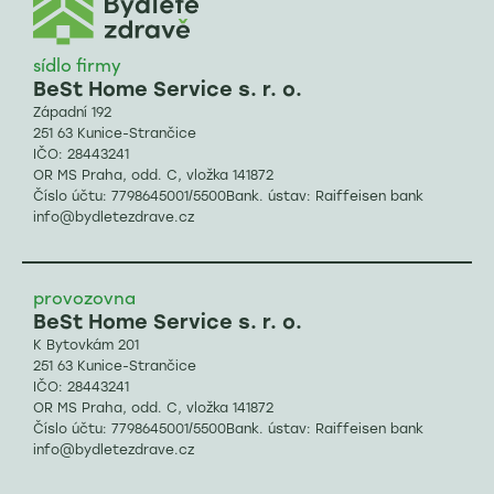
sídlo firmy
BeSt Home Service s. r. o.
Západní 192
251 63 Kunice-Strančice
IČO: 28443241
OR MS Praha, odd. C, vložka 141872
Číslo účtu: 7798645001/5500Bank. ústav: Raiffeisen bank
info@bydletezdrave.cz
provozovna
BeSt Home Service s. r. o.
K Bytovkám 201
251 63 Kunice-Strančice
IČO: 28443241
OR MS Praha, odd. C, vložka 141872
Číslo účtu: 7798645001/5500Bank. ústav: Raiffeisen bank
info@bydletezdrave.cz