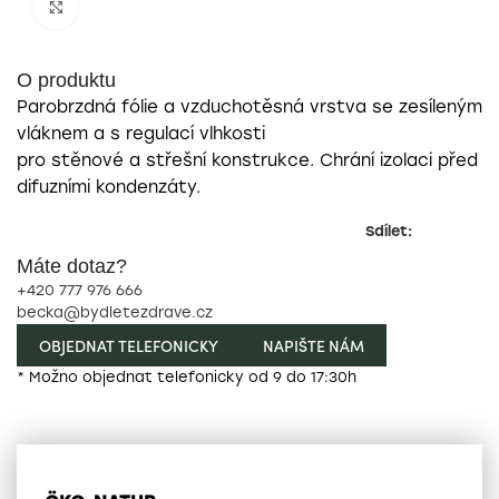
Zobrazit pro zvětšení
O produktu
Parobrzdná fólie a vzduchotěsná vrstva se zesíleným
vláknem a s regulací vlhkosti
pro stěnové a střešní konstrukce. Chrání izolaci před
difuzními kondenzáty.
Sdílet:
Máte dotaz?
+420 777 976 666
becka@bydletezdrave.cz
OBJEDNAT TELEFONICKY
NAPIŠTE NÁM
* Možno objednat telefonicky od 9 do 17:30h