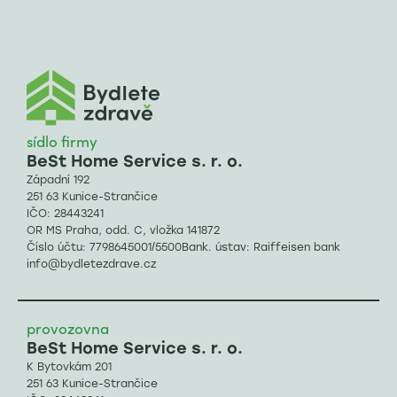
sídlo firmy
BeSt Home Service s. r. o.
Západní 192
251 63 Kunice-Strančice
IČO: 28443241
OR MS Praha, odd. C, vložka 141872
Číslo účtu: 7798645001/5500Bank. ústav: Raiffeisen bank
info@bydletezdrave.cz
provozovna
BeSt Home Service s. r. o.
K Bytovkám 201
251 63 Kunice-Strančice