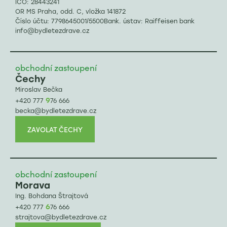
IČO: 28443241
OR MS Praha, odd. C, vložka 141872
Číslo účtu: 7798645001/5500Bank. ústav: Raiffeisen bank
info@bydletezdrave.cz
obchodní zastoupení
Čechy
Miroslav Bečka
9
+420 777
76 666
becka@bydletezdrave.cz
ZAVOLAT ČECHY
obchodní zastoupení
Morava
Ing. Bohdana Štrajtová
6
+420 777
76 666
strajtova@bydletezdrave.cz