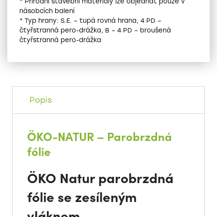
* Přírodní stavební materiály lze objednat pouze v
násobcích balení
* Typ hrany: S.E. – tupá rovná hrana, 4 PD –
čtyřstranná pero-drážka, B – 4 PD – broušená
čtyřstranná pero-drážka
Popis
ÖKO-NATUR – Parobrzdná
fólie
ÖKO Natur parobrzdná
fólie se zesíleným
vláknem.