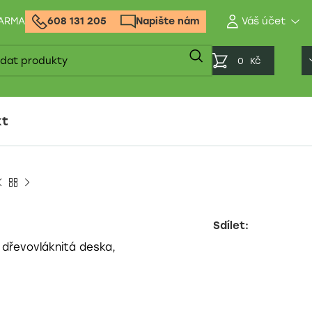
DARMA
608 131 205
Napište nám
0
Kč
kt
Sdílet:
ko dřevovláknitá deska,