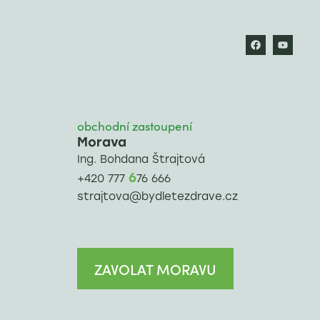
obchodní zastoupení
Morava
Ing. Bohdana Štrajtová
6
+420 777
76 666
strajtova@bydletezdrave.cz
ZAVOLAT MORAVU