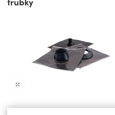
trubky
Zobrazit pro zvětšení