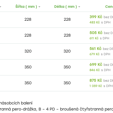
Šířka ( mm )
Délka ( mm )
Cen
399
Kč
bez 
228
228
483
Kč
s DPH
505
Kč
bez 
228
228
611
Kč
s DPH
561
Kč
bez D
320
320
679
Kč
s DPH
699
Kč
bez 
350
350
846
Kč
s DPH
875
Kč
bez D
350
350
1 059
Kč
s DPH
 násobcích balení
stranná pero-drážka, B – 4 PD – broušená čtyřstranná per