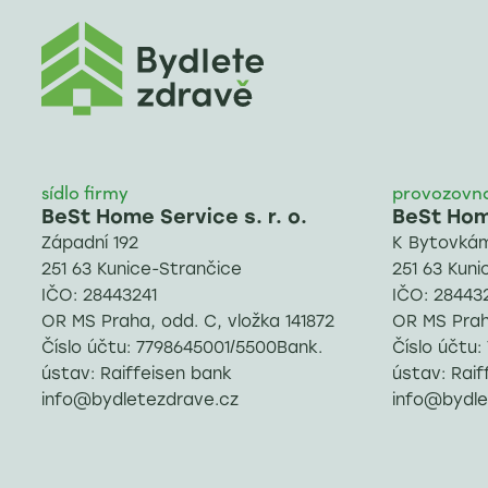
sídlo firmy
provozovn
BeSt Home Service s. r. o.
BeSt Home
Západní 192
K Bytovkám
251 63 Kunice-Strančice
251 63 Kuni
IČO: 28443241
IČO: 28443
OR MS Praha, odd. C, vložka 141872
OR MS Praha
Číslo účtu: 7798645001/5500Bank.
Číslo účtu
ústav: Raiffeisen bank
ústav: Raif
info@bydletezdrave.cz
info@bydle