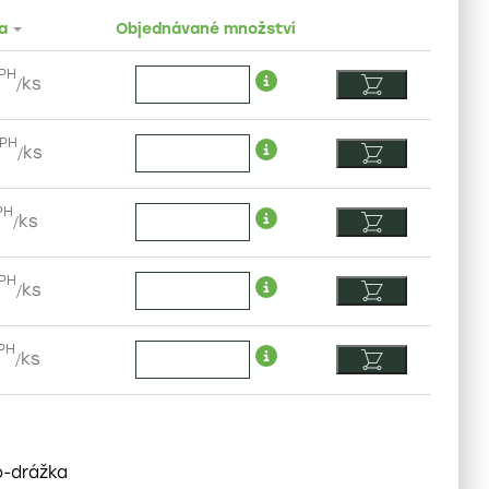
a
Objednávané množství
DPH
/
ks
DPH
/
ks
PH
/
ks
DPH
/
ks
PH
/
ks
o-drážka