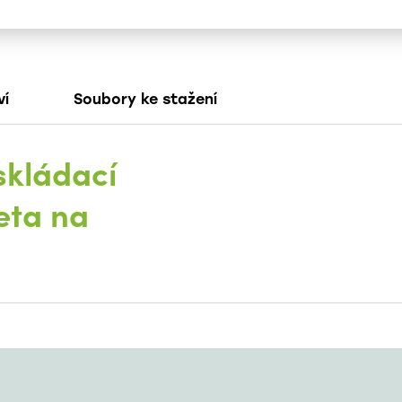
ví
Soubory ke stažení
kládací
eta na