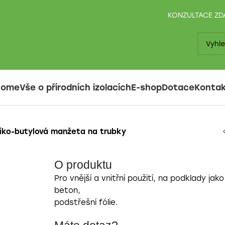
KONZULTACE Z
Home
Vše o přírodních izolacích
E-shop
Dotace
Konta
íko-butylová manžeta na trubky
O produktu
Pro vnější a vnitřní použití, na podklady ja
beton,
podstřešní fólie.