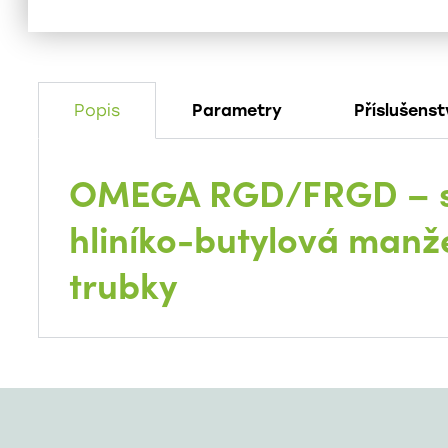
Popis
Parametry
Příslušenst
OMEGA RGD/FRGD – s
hliníko-butylová manž
trubky