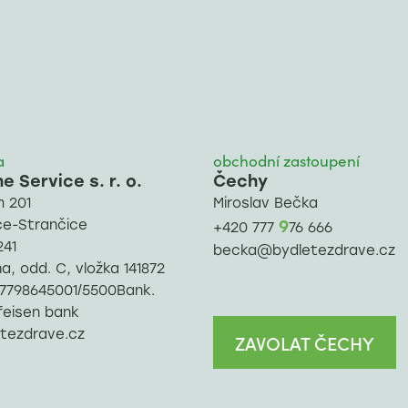
a
obchodní zastoupení
 Service s. r. o.
Čechy
 201
Miroslav Bečka
ce-Strančice
9
+420 777
76 666
241
becka@bydletezdrave.cz
, odd. C, vložka 141872
: 7798645001/5500Bank.
feisen bank
tezdrave.cz
ZAVOLAT ČECHY