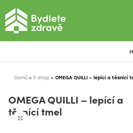
Domů
»
E-shop
»
OMEGA QUILLI – lepící a těsnící 
OMEGA QUILLI – lepící a
těsnící tmel
Zobrazit pro zvětšení