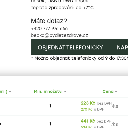
desek, OSB a DWD desek.
Teplota zpracování: od +7°C
Máte dotaz?
+420 777 976 666
becka@bydletezdrave.cz
OBJEDNAT TELEFONICKY
NAP
* Možno objednat telefonicky od 9 do 17:30
ml )
Min. množství
Cena
223
Kč
bez DPH
/
0
1
ks
270
Kč
s DPH
441
Kč
bez DPH
/
0
1
ks
534
Kč
s DPH