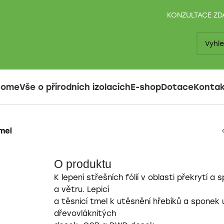
KONZULTACE Z
Home
Vše o přírodních izolacích
E-shop
Dotace
Konta
tmel
O produktu
K lepení střešních fólií v oblasti překrytí a 
a větru. Lepicí
a těsnicí tmel k utěsnění hřebíků a sponek u
dřevovláknitých