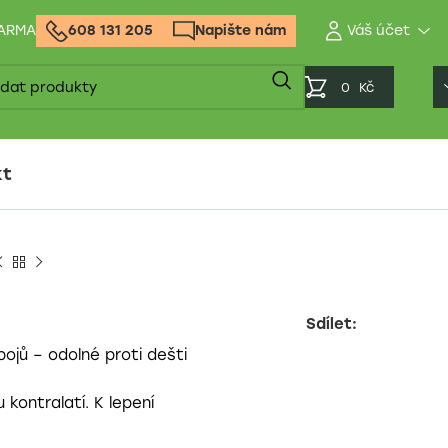
DARMA
608 131 205
Napište nám
0
Kč
kt
Sdílet:
spojů – odolné proti dešti
 kontralatí. K lepení