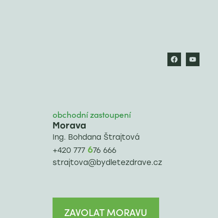
obchodní zastoupení
Morava
Ing. Bohdana Štrajtová
6
+420 777
76 666
strajtova@bydletezdrave.cz
ZAVOLAT MORAVU