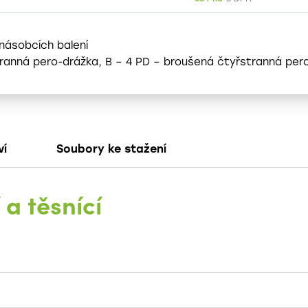
 násobcích balení
stranná pero-drážka, B – 4 PD – broušená čtyřstranná per
ví
Soubory ke stažení
a těsnící