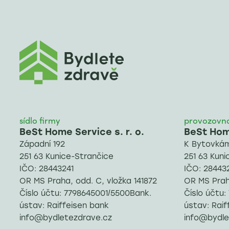
sídlo firmy
provozovn
BeSt Home Service s. r. o.
BeSt Home
Západní 192
K Bytovkám
251 63 Kunice-Strančice
251 63 Kuni
IČO: 28443241
IČO: 28443
OR MS Praha, odd. C, vložka 141872
OR MS Praha
Číslo účtu: 7798645001/5500Bank.
Číslo účtu
ústav: Raiffeisen bank
ústav: Raif
info@bydletezdrave.cz
info@bydle