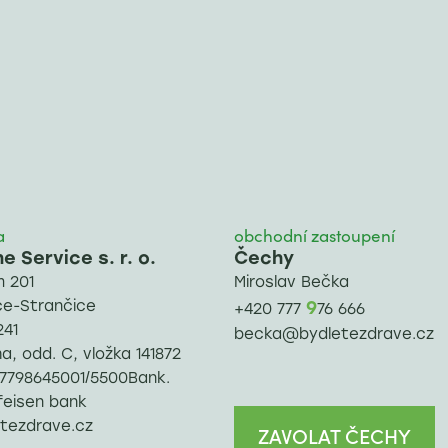
a
obchodní zastoupení
 Service s. r. o.
Čechy
 201
Miroslav Bečka
ce-Strančice
9
+420 777
76 666
241
becka@bydletezdrave.cz
, odd. C, vložka 141872
: 7798645001/5500Bank.
feisen bank
tezdrave.cz
ZAVOLAT ČECHY