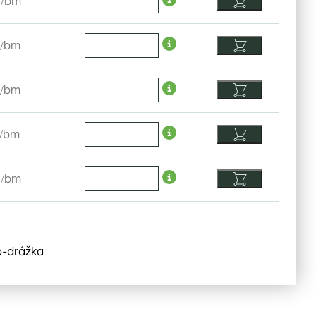
/
bm
/
bm
/
bm
/
bm
H
/
bm
o-drážka