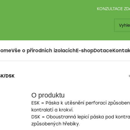
KONZULTACE Z
Home
Vše o přírodních izolacích
E-shop
Dotace
Konta
SK/DSK
O produktu
ESK = Páska k utěsnění perforací způsobený
kontralatí a krokví.
DSK = Oboustranná lepicí páska pod kontra
způsobených hřebíky.