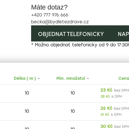
Máte dotaz?
+420 777 976 666
becka@bydletezdrave.cz
OBJEDNAT TELEFONICKY
NAP
* Možno objednat telefonicky od 9 do 17:30
Délka ( m )
Min. množství
Cen
23
Kč
bez DPH
10
10
28
Kč
s DPH
26
Kč
bez DPH
10
10
31
Kč
s DPH
30
Kč
bez DP