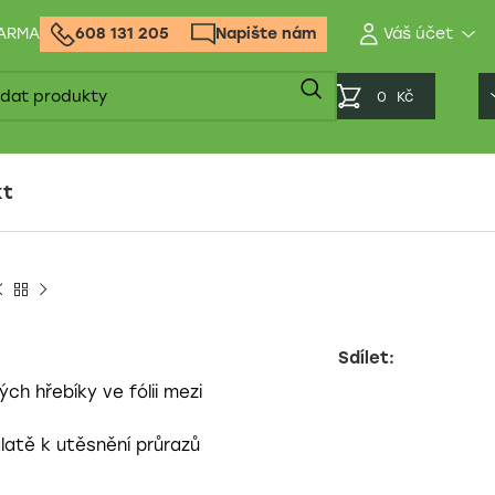
DARMA
608 131 205
Napište nám
0
Kč
kt
Sdílet:
ch hřebíky ve fólii mezi
latě k utěsnění průrazů