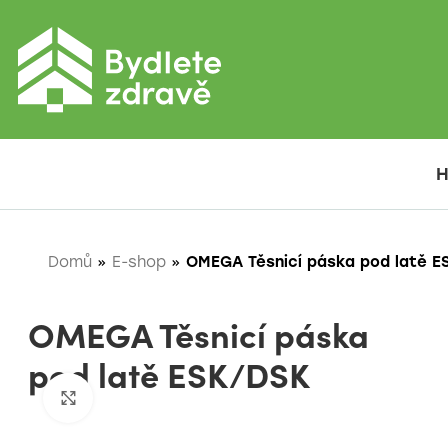
Domů
»
E-shop
»
OMEGA Těsnicí páska pod latě E
OMEGA Těsnicí páska
pod latě ESK/DSK
Zobrazit pro zvětšení