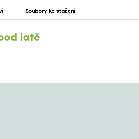
ví
Soubory ke stažení
pod latě