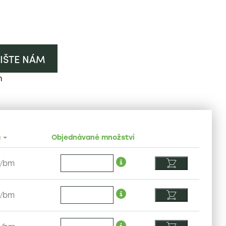
IŠTE NÁM
h
a
Objednávané množství
/
bm
/
bm
H